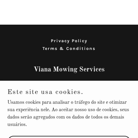
Privacy Policy
Terms & Conditions
Viana Mowing Services
P.O. BOX 62 Centreville, VA 20122
Este site usa cookies.
703-348-9344
Usamos cookies para analisar o tráfego do site e otimizar
sua experiência nele. Ao aceitar nosso uso de cookies, seus
dados serão agregados com os dados de todos os demais
Copyright © 2026 Viana Mowing Services – Todos os direitos
usuários.
reservados.
Desenvolvido por